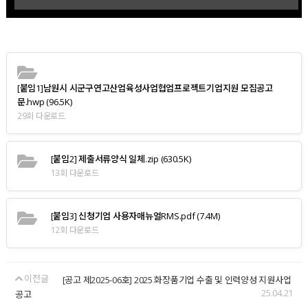
[붙임1]남원시 시군구연고산업육성사업협업프로젝트기업지원 모집공고
문.hwp
(96.5K)
29회 다운로드
[붙임2] 제출서류양식 일체.zip
(630.5K)
13회 다운로드
[붙임3] 신청기업 사용자매뉴얼RMS.pdf
(7.4M)
12회 다운로드
이전글
[공고 제2025-06호] 2025 화장품기업 수출 및 인력양성 지원사업
25.04.21
공고