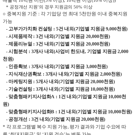
매출액 10억원 미만(5% 이상), 10억원 이상(10% 이상))
*
공정개선 지원
’
의 경우 지원금의
50%
이상
○ 중복지원 기준
: 각 기업당 연 최대 5천만원 이내 중복지원
가능
- 고부가가치화 컨설팅
: 5
건 내외
(
기업별 지원금
9,000
천원
)
- 시제품제작
: 3
건 내외
(
기업별 지원금
20,000
천원
)
- 제품리뉴얼
: 3
건 내외
(
기업별 지원금
20,000
천원
)
- 시험분석
: 3
개사 내외
(
사업비 한도내
,
기업별 지원금
2,000
천원
)
- 인증확보
: 3
개사 내외
(
기업별 지원금
3,000
천원
)
- 지식재산권확보
: 3
개사 내외
(
기업별 지원금
2,000
천원
)
- 마케팅지원
: 5
개사 내외
(
기업별 지원금
20,000
천원
)
- 기술컨설팅
: 3
개사 내외
(
기업별 지원금
10,000
천원
)
- 맞춤형패키지사업화A
: 1
건 내외
(
기업별 지원금
10,000
천
원
)
- 맞춤형패키지사업화B
: 1
건 내외
(
기업별 지원금
10,000
천원
)
- 공정개선
: 3
건 내외
(
기업별 지원금
20,000
천원
)
*
각 프로그램별 복수 지원 가능,
평가 결과와 기업 수요에 따
른
‘
최대지원금
’
및
‘
지원 건수
’
는 변동 가능