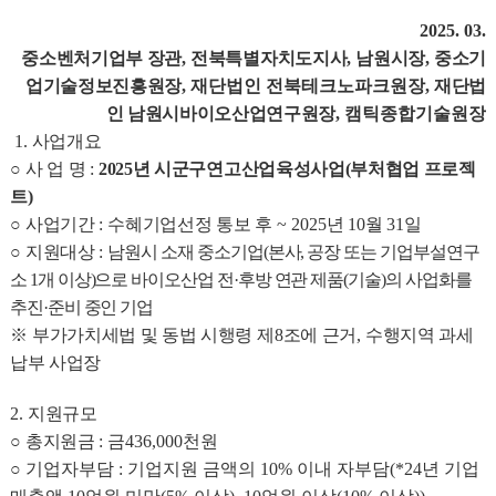
2025. 03.
중소벤처기업부 장관
,
전북특별자치도지사
,
남원시장
,
중소기
업기술정보진흥원장
, 재단법인 전북테크노파크원장,
재단법
인 남원시바이오산업연구원장
, 캠틱종합기술원장
1.
사업개요
○
사 업 명
:
2025년 시군구연고산업육성사업(부처협업 프로젝
트)
○
사업기간
:
수혜기업선정 통보 후
~ 2025
년
10
월
31
일
○
지원대상
:
남원시 소재 중소기업
(
본사
,
공장 또는 기업부설연구
소
1
개 이상
)
으로 바이오산업 전
·
후방 연관 제품
(
기술
)
의 사업화를
추진
·
준비 중인 기업
※
부가가치세법 및 동법 시행령 제
8
조에 근거
,
수행지역 과세
납부 사업장
2.
지원규모
○
총지원금
:
금
436,000
천원
○ 기업자부담
: 기업지원 금액의 10% 이내 자부담(*24년 기업