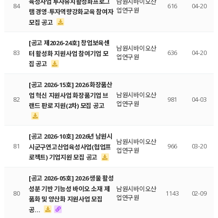
육성사업 투자유치활성화프로그
남원시바이오산
84
616
04-20
업연구원
램 경영·투자역량강화교육 참여자
모집 공고
[공고 제2026-24호] 창업보육센
남원시바이오산
83
636
04-20
터 활성화 지원사업 참여기업 모
업연구원
집 공고
[공고 2026-15호] 2026 화장품산
남원시바이오산
업 혁신 지원사업 화장품기업 브
82
981
04-03
업연구원
랜드 판로 지원(2차) 모집 공고
[공고 2026-10호] 2026년 남원시
남원시바이오산
81
966
03-20
시군구연고산업육성사업(협업프
업연구원
로젝트) 기업지원 모집 공고
[공고 2026-05호] 2026 생물 활성
성분 기반 기능성 바이오 소재 제
남원시바이오산
80
1143
02-09
업연구원
품화 및 양산화 지원사업 모집
공…