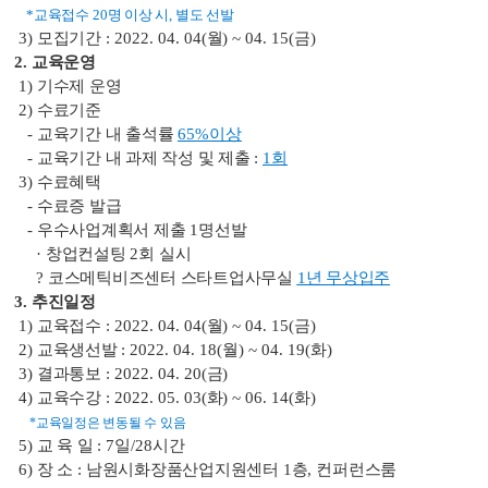
*
교육접수
20
명 이상 시
,
별도 선발
3)
모집기간
: 2022. 04. 04(
월
) ~ 04. 15(
금
)
2.
교육운영
1)
기수제 운영
2)
수료기준
-
교육기간 내 출석률
65%
이상
-
교육기간 내 과제 작성 및 제출
:
1
회
3)
수료혜택
-
수료증 발급
-
우수사업계획서 제출
1
명선발
·
창업컨설팅
2
회 실시
?
코스메틱비즈센터 스타트업사무실
1
년 무상입주
3.
추진일정
1)
교육접수
: 2022. 04. 04(
월
) ~ 04. 15(
금
)
2)
교육생선발
: 2022. 04. 18(
월
) ~ 04. 19(
화
)
3)
결과통보
: 2022. 04. 20(
금
)
4)
교육수강
: 2022. 05. 03(
화
) ~ 06. 14(
화
)
*
교육일정은 변동될 수 있음
5)
교 육 일
: 7
일
/28
시간
6)
장 소
:
남원시화장품산업지원센터
1
층
,
컨퍼런스룸