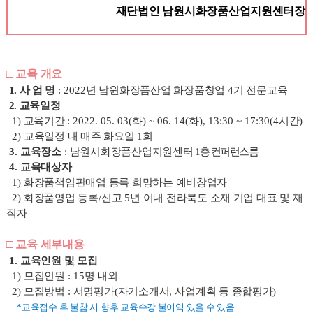
재단법인 남원시화장품산업지원센터장
□ 교육 개요
1.
사 업 명
: 2022
년 남원화장품산업 화장품창업
4
기 전문교육
2.
교육일정
1)
교육기간
:
2022. 05. 03(
화
) ~ 06. 14(
화
), 13:30 ~ 17:30(4
시간
)
2)
교육일정 내 매주 화요일
1
회
3.
교육장소
:
남원시화장품산업지원센터
1
층 컨퍼런스룸
4.
교육대상자
1)
화장품책임판매업 등록 희망하는 예비창업자
2)
화장품영업 등록
/
신고
5
년 이내 전라북도 소재 기업 대표 및 재
직자
□ 교육 세부내용
1.
교육인원 및 모집
1)
모집인원
: 15
명 내외
2)
모집방법
:
서명평가
(
자기소개서
,
사업계획 등 종합평가
)
*
교육접수 후 불참 시 향후 교육수강 불이익 있을 수 있음
.