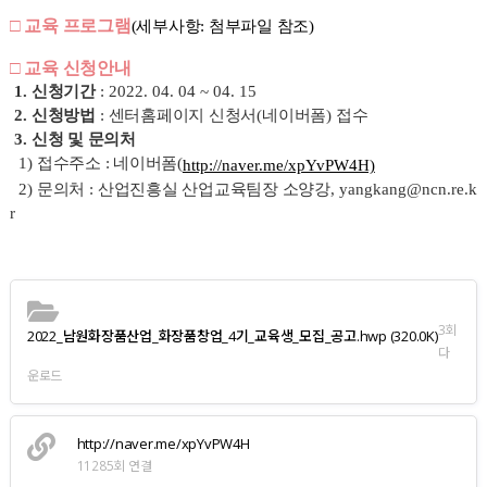
□ 교육 프로그램
(세부사항: 첨부파일 참조)
□ 교육 신청안내
1.
신청기간
: 2022. 04. 04 ~ 04. 15
2.
신청방법
:
센터홈페이지 신청서
(
네이버폼
)
접수
3.
신청 및 문의처
1)
접수주소 :
네이버폼(
http://naver.me/xpYvPW4H)
2)
문의처
:
산업진흥실 산업교육팀장 소양강
, yangkang@ncn.re.k
r
3회
2022_남원화장품산업_화장품창업_4기_교육생_모집_공고.hwp
(320.0K)
다
운로드
http://naver.me/xpYvPW4H
11285회 연결