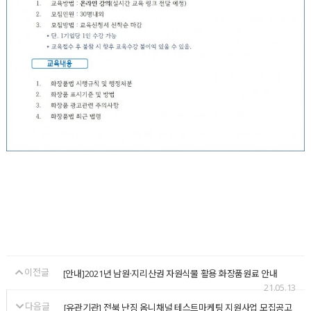
이전글
[안내]2021년 남원·지리산권 자원식물 활용 화장품원료 안내
21.05.13
다음글
[유관기관] 전북 난징 옴니채널 테스트마케팅 지원사업 모집공고