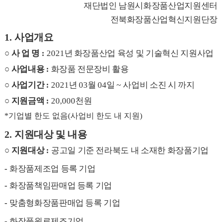
재단법인 남원시화장품산업지원센터
전북화장품산업혁신지원단장
1.
사업개요
○
사 업 명
:
2021
년 화장품산업 육성 및 기술혁신 지원사업
○
사업내용
:
화장품 전문장비 활용
○
사업기간
:
2021
년
03
월
04
일
~
사업비 소진 시 까지
○
지원금액
:
20,000
천원
*
기업별 한도 없음
(
사업비 한도 내 지원
)
2.
지원대상 및 내용
○
지원대상
:
공고일
기준 전라북도 내 소재한 화장품기업
-
화장품제조업 등록 기업
-
화장품책임판매업 등록 기업
-
맞춤형화장품판매업 등록 기업
-
화장품원료제조기업