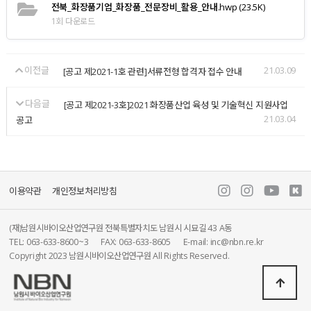
전북_화장품기업_화장품_전문장비_활용_안내.hwp
(23.5K)
1회 다운로드
이전글
21.03.09
[공고 제2021-1호 관련]서류전형 합격자 접수 안내
다음글
[공고 제2021-3호]2021 화장품산업 육성 및 기술혁신 지원사업
21.03.04
공고
이용약관
개인정보처리방침
(재)남원시바이오산업연구원 전북특별자치도 남원시 시묘길 43 A동
TEL: 063-633-8600~3
FAX: 063-633-8605
E-mail: inc@nbn.re.kr
Copyright 2023 남원시바이오산업연구원 All Rights Reserved.