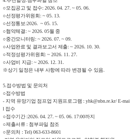
4.
추진일정
:
첨부파일 참조
○
모집공고 및 접수
: 2026. 04. 27. ~ 05. 06.
○
선정평가위원회
: ~ 05. 13.
○
선정통보
:2026. ~ 05. 15.
○
협약체결
: ~ 2026. 05
월 중
○
중간모니터링
: ~ 2026. 07. ~ 09.
○
사업완료 및 결과보고서 제출
: ~ 2026. 10. 30.
○
적정성평가위원회
: ~ 2026. 11. 27.
○
사업비 지급
: ~ 2026. 12. 31.
※
상기 일정은 내부 사항에 따라 변경될 수 있음
.
5.
접수방법 및 문의처
○
접수방법
-
지역 유망기업 점프업 지원프로그램
: yhk@nbn.re.kr
/ E-mai
l
접수
○
접수기간
:2026. 04. 27. ~ 05. 06. 17:00
까지
○
제출서류
:
첨부파일 참조
○
문의처
: Tel) 063-633-8601