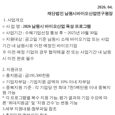
2026. 04.
재단법인 남원시바이오산업연구원장
1.
사업개요
○
사 업 명
:
2026 남원시 바이오산업 육성 프로그램
○
사업기간
:
수혜기업선정 통보 후
~ 2025
년
10
월
30
일
○
지원대상
: 공고일 기준 남원시 소재 바이오기업 또는 사업
기간 내 남원시로 이전 예정인 바이오기업
※ 이전 예정 기업의 경우 협약체결 전 또는 사업기간 내 남원
시 이전 완료 필수
2.
지원규모
○
총지원금
:
금191,500
천원
○ 기업자부담
: 기업지원 금액의 10% 이내 자부담
○ 중복지원 기준
: 각 기업당 연 최대 7천5백만원 이내 중복지
원 가능
*
각 프로그램별 복수 지원 가능,
평가 결과와 기업 수요에 따
른
‘
최대지원금
’
및
‘
지원 건수
’
는 변동 가능
3.
세부 지원내용
:
첨부파일 참조