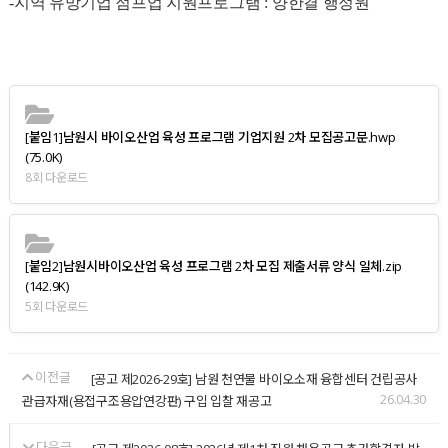
-
지역 유망기업 점프업 지원프로그램
:
양한결 행정원
[붙임1]남원시 바이오산업 육성 프로그램 기업지원 2차 모집공고문.hwp
(75.0K)
8회 다운로드
[붙임2]남원시바이오산업 육성 프로그램 2차 모집 제출서류 양식 일체.zip
(142.9K)
5회 다운로드
이전글
[공고 제2026-29호] 남원 천연물 바이오소재 융합센터 건립공사
26.04.30
관급자재(용접구조용압연강판) 구입 입찰 재공고
다음글