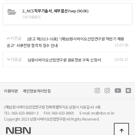
2._NCS직무기술서_세무결산.hwp
(90.0K)
1회 다운로드
이전글
[공고 제2023-16호] "(재)남원시바이오산업연구원 하반기 채용
23.07.06
공고" 서류전형 합격자 접수 안내
다음글
23.05.31
남원시바이오산업연구원 원료정보 구독 신청서
이용약관
개인정보처리방침
(재)남원시바이오산업연구원 전북특별자치도 남원시 시묘길 43 A동
TEL: 063-633-8600~3
FAX: 063-633-8605
E-mail: inc@nbn.re.kr
Copyright 2023 남원시바이오산업연구원 All Rights Reserved.