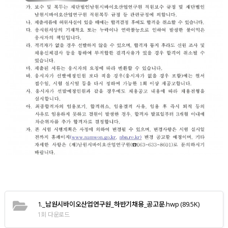
1._남원시바이오산업연구원_하반기채용_공고문.hwp
(89.5K)
1회 다운로드