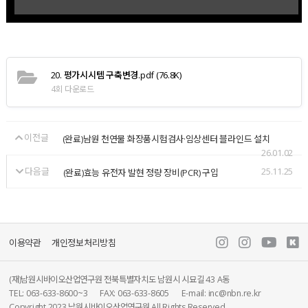
20. 평가시시템 구축변경.pdf
(76.8K)
4회 다운로드
이전글
(완료)남원 천연물 화장품시험검사·임상센터 블라인드 설치
26.01.02
다음글
25.11.25
(완료)효능 유전자 발현 정량 장비(PCR) 구입
이용약관
개인정보처리방침
(재)남원시바이오산업연구원 전북특별자치도 남원시 시묘길 43 A동
TEL: 063-633-8600~3
FAX: 063-633-8605
E-mail: inc@nbn.re.kr
Copyright 2023 남원시바이오산업연구원 All Rights Reserved.