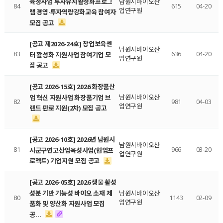
육성사업 투자유치활성화프로그
남원시바이오산
84
615
04-20
업연구원
램 경영·투자역량강화교육 참여자
모집 공고
[공고 제2026-24호] 창업보육센
남원시바이오산
83
636
04-20
터 활성화 지원사업 참여기업 모
업연구원
집 공고
[공고 2026-15호] 2026 화장품산
남원시바이오산
업 혁신 지원사업 화장품기업 브
82
981
04-03
업연구원
랜드 판로 지원(2차) 모집 공고
[공고 2026-10호] 2026년 남원시
남원시바이오산
81
966
03-20
시군구연고산업육성사업(협업프
업연구원
로젝트) 기업지원 모집 공고
[공고 2026-05호] 2026 생물 활성
성분 기반 기능성 바이오 소재 제
남원시바이오산
80
1143
02-09
업연구원
품화 및 양산화 지원사업 모집
공…