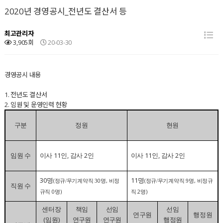
2020년 경영공시_전년도 결산서 등
최고관리자
3,905회
20-03-30
경영공시 내용
1. 전년도 결산서
2. 임원 및 운영인력 현황
구분
정원
현원
11
,
2
11
,
2
임원 수
이사
인
감사
인
이사
인
감사
인
30
11
명
명
(
0
,
(
,
정규/
무기계약직 3
명
비정
정규/
무기계약직 9
명
비정규
직원 수
0
)
2
)
규직
명
직
명
센터장
책임
선임
선임
연구원
행정원
(
)
임원
연구원
연구원
행정원