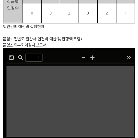
직급별
인원수
0
3
2
3
2
1
3. 인건비 예산과 집행현황
붙임1. 전년도 결산서(인건비 예산 및 집행액 포함)
붙임2. 외부회계감사보고서