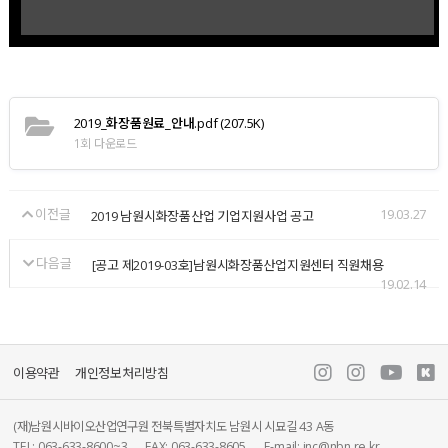
2019_화장품원료_안내.pdf
(207.5K)
1회 다운로드
이전글
19.03.27
2019 남원시화장품산업 기업지원사업 공고
다음글
[공고 제2019-03호]남원시화장품산업지원센터 직원채용
19.02.14
이용약관
개인정보처리방침
(재)남원시바이오산업연구원 전북특별자치도 남원시 시묘길 43 A동
TEL: 063-633-8600~3
FAX: 063-633-8605
E-mail: inc@nbn.re.kr