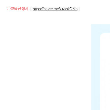
○교육신청서:
https://naver.me/x4askDNb