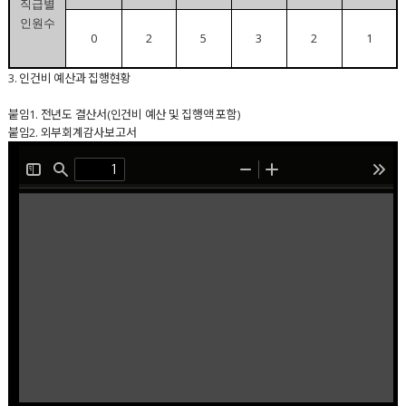
직급별
인원수
0
2
5
3
2
1
3. 인건비 예산과 집행현황
붙임1. 전년도 결산서(인건비 예산 및 집행액 포함)
붙임2. 외부회계감사보고서