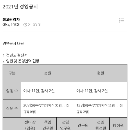
2021년 경영공시
최고관리자
4,103회
21-03-31
경영공시 내용
1. 전년도 결산서
2. 임원 및 운영인력 현황
구분
정원
현원
11
,
2
11
,
2
임원 수
이사
인
감사
인
이사
인
감사
인
30
13
명
명
(
0
,
(
,
정규/
무기계약직 3
명
비정
정규/
무기계약직 11
명
비정
직원 수
0
)
2
)
규직
명
규직
명
센터장
책임
선임
선임
연구원
행정원
(
)
임원
연구원
연구원
행정원