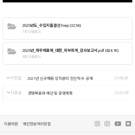
2020년도_수입지출결산.hwp
(32.5K)
7회 다운로드
2020년_재무제표에_대한_외부회계_감사보고서.pdf
(824.1K)
4회 다운로드
이전글
21.06.25
2021년 신규채용 임직원의 친인척 수 공개
다음글
21.01.29
경영목표와 예산 및 운영계획
이용약관
개인정보처리방침