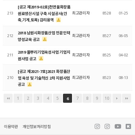
[공고 제2019-02호]천연물화장품
213
최고관리자
8528
01-25
원료생산시설 구축 시설공사(건
축,기계,토목) 감리용역
2018 남원시화장품산업 전문인력
212
최고관리자
8527
06-05
양성교육 공고
2019 풀뿌리기업육성사업 기업지
211
최고관리자
8525
04-02
원사업 공고
[공고 제2021-7호]2021 화장품산
210
최고관리자
8523
08-13
업 육성 및 기술혁신 2차 지원사업
공고
1
2
3
4
5
7
8
9
10
6
이용약관
개인정보처리방침