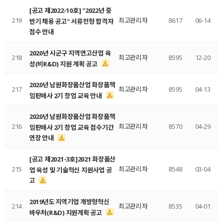
[공고 제2022-10호] "2022년 중
219
최고관리자
8617
06-14
반기 채용 공고" 서류전형 합격자
접수 안내
2020년 시군구 지역연고산업 육
218
최고관리자
8595
12-20
성(비R&D) 지원 계획 공고
2020년 남원화장품산업 화장품책
217
최고관리자
8595
04-13
임판매사 2기 창업 교육 안내
2020년 남원화장품산업 화장품책
216
최고관리자
8570
04-29
임판매사 2기 창업 교육 접수기간
연장 안내
[공고 제2021-3호]2021 화장품산
215
최고관리자
8548
03-04
업 육성 및 기술혁신 지원사업 공
고
2019년도 지역기업 개방형혁신
214
최고관리자
8535
04-01
바우처(R&D) 지원계획 공고