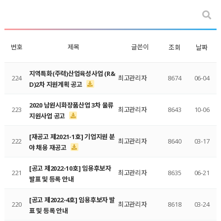
번호
제목
글쓴이
조회
날짜
지역특화(주력)산업육성사업 (R&
224
최고관리자
8674
06-04
D)2차 지원계획 공고
2020 남원시화장품산업 3차 물류
223
최고관리자
8643
10-06
지원사업 공고
[재공고 제2021-1호] 기업지원 분
222
최고관리자
8640
03-17
야 채용 재공고
[공고 제2022-10호] 임용후보자
221
최고관리자
8635
06-21
발표 및 등록 안내
[공고 제2022-4호] 임용후보자 발
220
최고관리자
8618
03-24
표 및 등록 안내