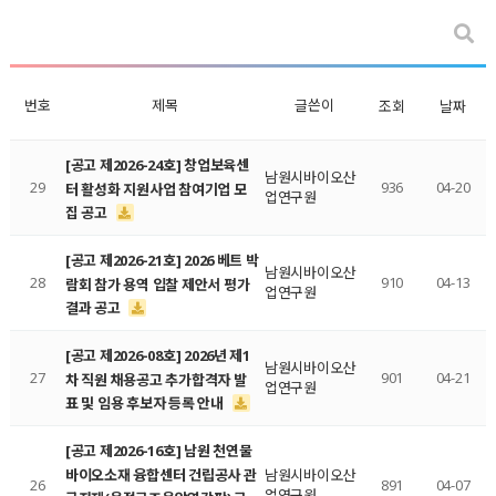
번호
제목
글쓴이
조회
날짜
[공고 제2026-24호] 창업보육센
남원시바이오산
29
936
04-20
터 활성화 지원사업 참여기업 모
업연구원
집 공고
[공고 제2026-21호] 2026 베트 박
남원시바이오산
28
910
04-13
람회 참가 용역 입찰 제안서 평가
업연구원
결과 공고
[공고 제2026-08호] 2026년 제1
남원시바이오산
27
901
04-21
차 직원 채용공고 추가합격자 발
업연구원
표 및 임용 후보자 등록 안내
[공고 제2026-16호] 남원 천연물
바이오소재 융합센터 건립공사 관
남원시바이오산
26
891
04-07
업연구원