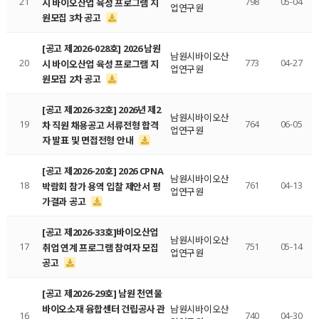
21
798
05-04
시 바이오산업 육성 프로그램 지
업연구원
원모집 3차 공고
[공고 제2026-028호] 2026 남원
남원시바이오산
20
773
04-27
시 바이오산업 육성 프로그램 지
업연구원
원모집 2차 공고
[공고 제2026-32호] 2026년 제2
남원시바이오산
19
764
06-05
차 직원 채용공고 서류전형 합격
업연구원
자 발표 및 면접전형 안내
[공고 제2026-20호] 2026 CPNA
남원시바이오산
18
761
04-13
박람회 참가 용역 입찰 제안서 평
업연구원
가결과 공고
[공고 제2026-33호]바이오산업
남원시바이오산
17
751
05-14
취업 연계 프로그램 참여자 모집
업연구원
공고
[공고 제2026-29호] 남원 천연물
바이오소재 융합센터 건립공사 관
남원시바이오산
16
740
04-30