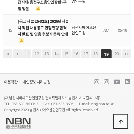
업연구원
급자재(용접구조용압연강판) 구
입 입찰 …
[공고 제2026-32호] 2026년 제2
남원시바이오산
차 직원 채용공고 면접전형 합격
15
737
06-19
업연구원
자 발표 및 임용 후보자 등록 안내
11
12
13
14
15
16
17
18
20
19
이용약관
개인정보처리방침
(재)남원시바이오산업연구원 전북특별자치도 남원시 시묘길 43 A동
TEL: 063-633-8600~3
FAX: 063-633-8605
E-mail: inc@nbn.re.kr
Copyright 2023 남원시바이오산업연구원 All Rights Reserved.