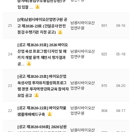
급자재(용접구조용압연강판) 구
입 입찰 …
[(재)남원시바이오산업연구원 공
남원시바이오산
25
831
04-16
고 제2026-23호 (건설공사 안전
업연구원
점검 수행기관 지정 공고)
[공고 제2026-35호] 2026 바이오
산업 육성 프로그램 디자인 및 패
남원시바이오산
24
825
05-18
업연구원
키지 개발 용역 제안서 평가결과
공…
[공고 제2026-25호] 바이오산업
육성사업 투자유치활성화프로그
남원시바이오산
23
815
04-20
업연구원
램 경영·투자역량강화교육 참여자
모집 공고
[공고 제2026-22호] 바이오작물
남원시바이오산
22
804
04-17
업연구원
샘플재배베드구축
[공고 제2026-030호] 2026 남원
남원시바이오산