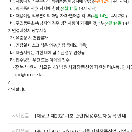
다. 채용예정 직무분야의 학위논문(해당자에 한함)(
4월 12일
14시 까지)
라. 학위증명서(해당자에 한함)(
4월 14일
14시 까지)
마. 채용예정 직무분야의 해당 자격/면허증 각1부(
4월 14일
14시 까지)
바. 주민등록초본(남자의 경우 병적사항이 기재된 것) 1부(
4월 14일
14시
2. 면접대상자 당부사항
가. 유증상 시 면접불가
나. 면접일 마스크 착용 의무(면접 중에도 착용)
다. 제출서류는 기한 내에 접수된 경우 인정됨
라. 접수방법: 우편 또는 이메일 접수
- 전북 남원시 시묘길 43 남원시화장품산업지원센터(A동, 인사
- inc@ncn.re.kr
?
감사합니다.
이전글
[재공고 제2021-1호 관련]임용후보자 등록 안내
다음글
[공고 제2021-5호]2021 남원시화장품산업 기업