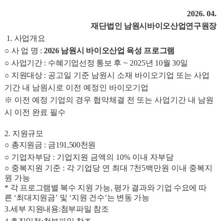
2026. 04.
재단법인 남원시바이오산업연구원장
1.
사업개요
○
사 업 명
:
2026 남원시 바이오산업 육성 프로그램
○
사업기간
:
수혜기업선정 통보 후
~ 2025
년
10
월
30
일
○
지원대상
: 공고일 기준 남원시 소재 바이오기업 또는 사업
기간 내 남원시로 이전 예정인 바이오기업
※ 이전 예정 기업의 경우 협약체결 전 또는 사업기간 내 남원
시 이전 완료 필수
2.
지원규모
○
총지원금
:
금191,500
천원
○ 기업자부담
: 기업지원 금액의 10% 이내 자부담
○ 중복지원 기준
: 각 기업당 연 최대 7천5백만원 이내 중복지
원 가능
*
각 프로그램별 복수 지원 가능,
평가 결과와 기업 수요에 따
른
‘
최대지원금
’
및
‘
지원 건수
’
는 변동 가능
3.
세부 지원내용
:
첨부파일 참조