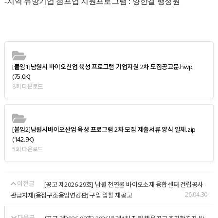
-
지역 유망기업 점프업 지원프로그램
:
양한결 행정원
[붙임1]남원시 바이오산업 육성 프로그램 기업지원 2차 모집공고문.hwp
(75.0K)
8회 다운로드
[붙임2]남원시바이오산업 육성 프로그램 2차 모집 제출서류 양식 일체.zip
(142.9K)
5회 다운로드
이전글
[공고 제2026-29호] 남원 천연물 바이오소재 융합센터 건립공사
26.04.30
관급자재(용접구조용압연강판) 구입 입찰 재공고
다음글