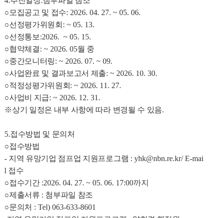
4.
추진일정
:
첨부파일 참조
○
모집공고 및 접수
: 2026. 04. 27. ~ 05. 06.
○
선정평가위원회
: ~ 05. 13.
○
선정통보
:2026. ~ 05. 15.
○
협약체결
: ~ 2026. 05
월 중
○
중간모니터링
: ~ 2026. 07. ~ 09.
○
사업완료 및 결과보고서 제출
: ~ 2026. 10. 30.
○
적정성평가위원회
: ~ 2026. 11. 27.
○
사업비 지급
: ~ 2026. 12. 31.
※
상기 일정은 내부 사항에 따라 변경될 수 있음
.
5.
접수방법 및 문의처
○
접수방법
-
지역 유망기업 점프업 지원프로그램
: yhk@nbn.re.kr
/ E-mai
l
접수
○
접수기간
:2026. 04. 27. ~ 05. 06. 17:00
까지
○
제출서류
:
첨부파일 참조
○
문의처
: Tel) 063-633-8601