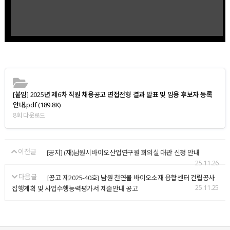
[붙임] 2025년 제6차 직원 채용공고 면접전형 결과 발표 및 임용 후보자 등록
안내.pdf
(189.8K)
8회 다운로드
이전글
[공지] (재)남원시바이오산업연구원 회의실 대관 신청 안내
25.11.26
다음글
[공고 제2025-40호] 남원 천연물 바이오소재 융합센터 건립공사
25.11.25
집행계획 및 사업수행능력평가서 제출안내 공고