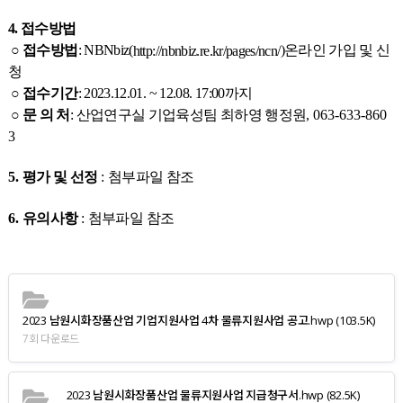
4. 접수방법
○ 접수방법
:
NBNbiz(
)온라인 가입 및
신
http://nbnbiz.re.kr/pages/ncn/
청
○ 접수기간
:
2023.12.01. ~ 12.08
.
17:00까지
○ 문 의 처
: 산업연구실 기업육성팀 최하영 행정원
, 063-633-860
3
5.
평가 및 선정
:
첨부파일 참조
6.
유의사항
:
첨부파일 참조
2023 남원시화장품산업 기업지원사업 4차 물류지원사업 공고.hwp
(103.5K)
7회 다운로드
2023 남원시화장품산업 물류지원사업 지급청구서.hwp
(82.5K)