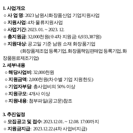
1. 사업개요
○ 사 업 명
: 2023 남원시화장품산업 기업지원사업
○
지원사업
: 4차 물류지원사업
○
사업기간
: 2023. 01. ~ 2023. 12.
○
총지원금
: 32,000천원(※4차 지원금: 6,933,387원)
○
지원대상
: 공고일 기준 남원 소재 화장품기업
(
화장품제조업 등록기업, 화장품책임판매업 등록기업, 화
장품원료제조기업)
2. 세부내용
○ 해당사업비
:
32,000천원
○ 지원금액
:
2,000천원(차수별 기업 지원한도)
○ 기업자부담
:
총사업비의 50% 이상
○ 지원규모
:
4개사 이상
○ 지원내용
:
첨부파일(공고문)참조
3. 추진일정
○ 모집공고 및 접수
:
2023.12.01. ~ 12.08
. 17:00까지
○ 지원금지급
:
2023.12.22.(4차 사업비지급)